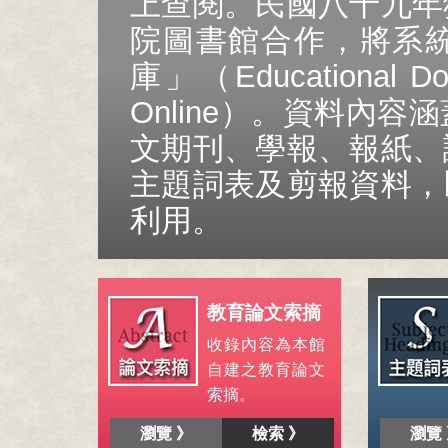
上查閱。民國八十九年
院圖書館合作，將系
庫」（Educational D
Online）。資料內
文期刊、學報、報紙、
主題詞表及剪報資料，
利用。
教育論文索摘
收錄內容為本館
自建之教育論文
索摘。
瀏覽 》
檢索 》
瀏覽