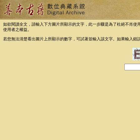
如欲閱讀全文，請輸入下方圖片所顯示的文字，此一步驟是為了杜絕不肖使
使用者之權益。
若您無法清楚看出圖片上所顯示的數字，可試著並輸入該文字。如果輸入錯