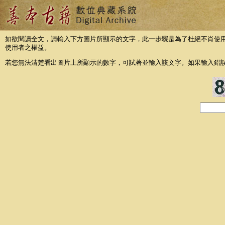
如欲閱讀全文，請輸入下方圖片所顯示的文字，此一步驟是為了杜絕不肖使
使用者之權益。
若您無法清楚看出圖片上所顯示的數字，可試著並輸入該文字。如果輸入錯