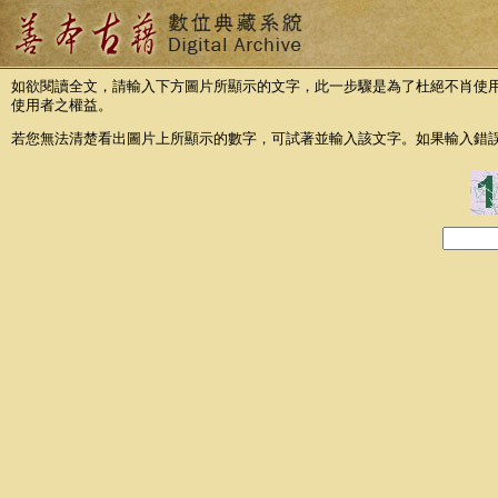
如欲閱讀全文，請輸入下方圖片所顯示的文字，此一步驟是為了杜絕不肖使
使用者之權益。
若您無法清楚看出圖片上所顯示的數字，可試著並輸入該文字。如果輸入錯