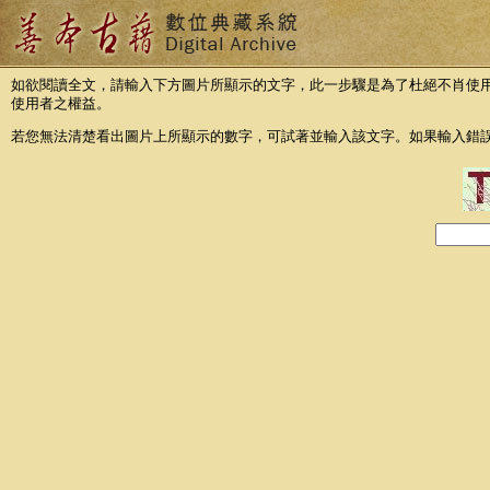
如欲閱讀全文，請輸入下方圖片所顯示的文字，此一步驟是為了杜絕不肖使
使用者之權益。
若您無法清楚看出圖片上所顯示的數字，可試著並輸入該文字。如果輸入錯