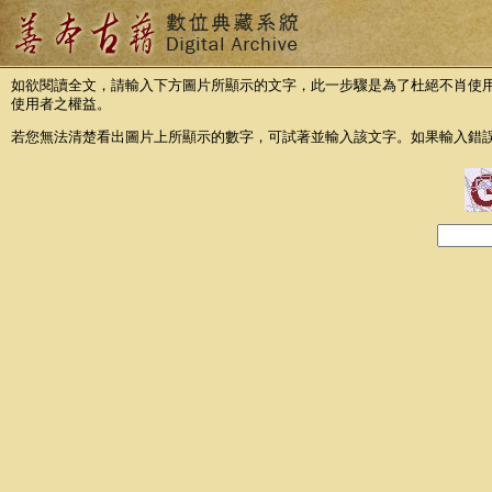
如欲閱讀全文，請輸入下方圖片所顯示的文字，此一步驟是為了杜絕不肖使
使用者之權益。
若您無法清楚看出圖片上所顯示的數字，可試著並輸入該文字。如果輸入錯