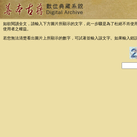
如欲閱讀全文，請輸入下方圖片所顯示的文字，此一步驟是為了杜絕不肖使
使用者之權益。
若您無法清楚看出圖片上所顯示的數字，可試著並輸入該文字。如果輸入錯