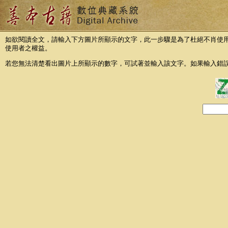
如欲閱讀全文，請輸入下方圖片所顯示的文字，此一步驟是為了杜絕不肖使
使用者之權益。
若您無法清楚看出圖片上所顯示的數字，可試著並輸入該文字。如果輸入錯