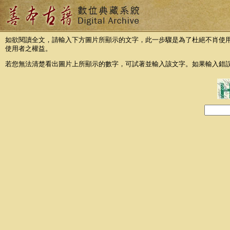
如欲閱讀全文，請輸入下方圖片所顯示的文字，此一步驟是為了杜絕不肖使
使用者之權益。
若您無法清楚看出圖片上所顯示的數字，可試著並輸入該文字。如果輸入錯