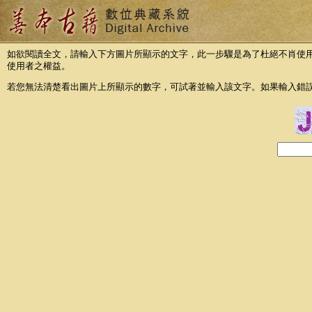
如欲閱讀全文，請輸入下方圖片所顯示的文字，此一步驟是為了杜絕不肖使
使用者之權益。
若您無法清楚看出圖片上所顯示的數字，可試著並輸入該文字。如果輸入錯