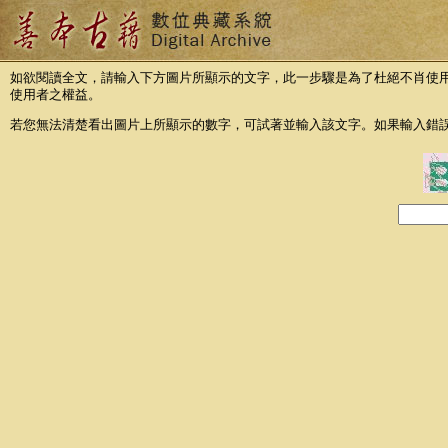
如欲閱讀全文，請輸入下方圖片所顯示的文字，此一步驟是為了杜絕不肖使
使用者之權益。
若您無法清楚看出圖片上所顯示的數字，可試著並輸入該文字。如果輸入錯