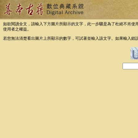
如欲閱讀全文，請輸入下方圖片所顯示的文字，此一步驟是為了杜絕不肖使
使用者之權益。
若您無法清楚看出圖片上所顯示的數字，可試著並輸入該文字。如果輸入錯