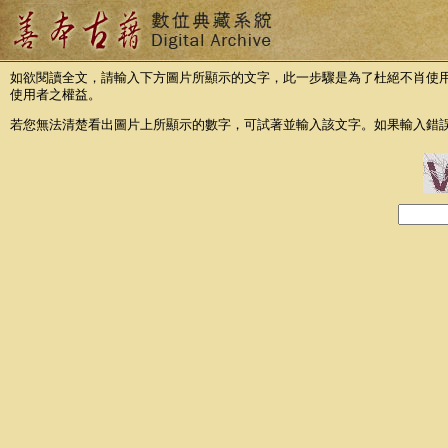
如欲閱讀全文，請輸入下方圖片所顯示的文字，此一步驟是為了杜絕不肖使
使用者之權益。
若您無法清楚看出圖片上所顯示的數字，可試著並輸入該文字。如果輸入錯