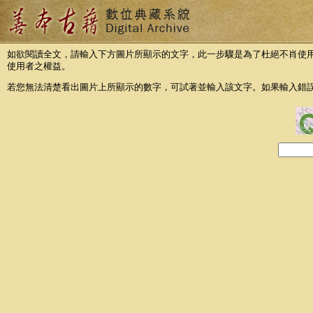
如欲閱讀全文，請輸入下方圖片所顯示的文字，此一步驟是為了杜絕不肖使
使用者之權益。
若您無法清楚看出圖片上所顯示的數字，可試著並輸入該文字。如果輸入錯