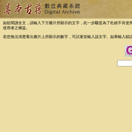
如欲閱讀全文，請輸入下方圖片所顯示的文字，此一步驟是為了杜絕不肖使
使用者之權益。
若您無法清楚看出圖片上所顯示的數字，可試著並輸入該文字。如果輸入錯