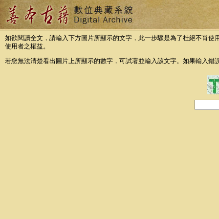
如欲閱讀全文，請輸入下方圖片所顯示的文字，此一步驟是為了杜絕不肖使
使用者之權益。
若您無法清楚看出圖片上所顯示的數字，可試著並輸入該文字。如果輸入錯