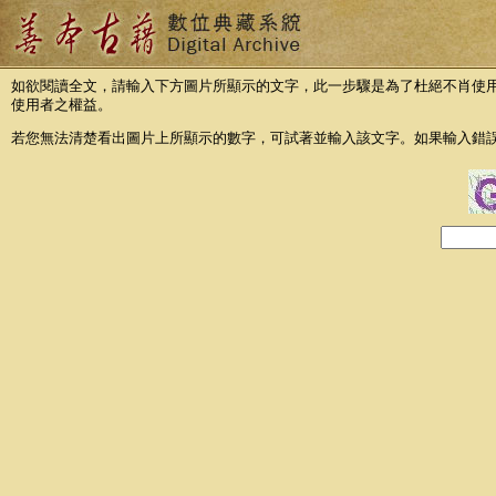
如欲閱讀全文，請輸入下方圖片所顯示的文字，此一步驟是為了杜絕不肖使
使用者之權益。
若您無法清楚看出圖片上所顯示的數字，可試著並輸入該文字。如果輸入錯