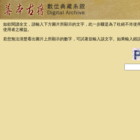
如欲閱讀全文，請輸入下方圖片所顯示的文字，此一步驟是為了杜絕不肖使
使用者之權益。
若您無法清楚看出圖片上所顯示的數字，可試著並輸入該文字。如果輸入錯